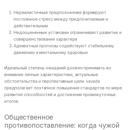
Нереалистичные предположения формируют
постоянное стресс между предпочитаемым и
действительным
Недооцененные установки ограничивают развитие и
совершенствование характера
Адекватные прогнозы содействуют стабильному
движению и ментальному здоровью
Идеальный степень ожиданий должен принимать во
внимание личные характеристики, актуальные
обстоятельства и перспективные цели. vavada
предполагает поэтапное повышение стандартов по мере
развития способностей и достижения промежуточных
итогов.
Общественное
противопоставление: когда чужой