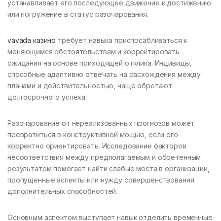
устанавливает его последующее движение к достижению
или погружение в статус разочарования.
vavada казино
требует навыка приспосабливаться к
меняющимся обстоятельствам и корректировать
ожидания на основе приходящей отклика. Индивиды,
способные адаптивно отвечать на расхождения между
планами и действительностью, чаще обретают
долгосрочного успеха.
Разочарование от нереализованных прогнозов может
превратиться в конструктивной мощью, если его
корректно ориентировать. Исследование факторов
несоответствия между предполагаемым и обретенным
результатом помогает найти слабые места в организации,
пропущенные аспекты или нужду совершенствования
дополнительных способностей.
Основным аспектом выступает навык отделить временные