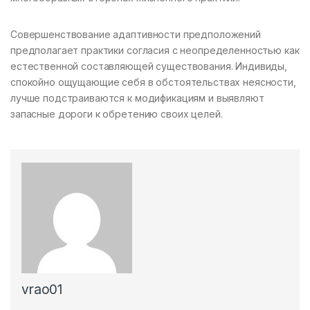
Совершенствование адаптивности предположений
предполагает практики согласия с неопределенностью как
естественной составляющей существования. Индивиды,
спокойно ощущающие себя в обстоятельствах неясности,
лучше подстраиваются к модификациям и выявляют
запасные дороги к обретению своих целей.
vrao01