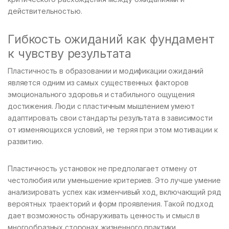
действительностью.
Гибкость ожиданий как фундамент
к чувству результата
Пластичность в образовании и модификации ожиданий
является одним из самых существенных факторов
эмоционального здоровья и стабильного ощущения
достижения. Люди с пластичным мышлением умеют
адаптировать свои стандарты результата в зависимости
от изменяющихся условий, не теряя при этом мотивации к
развитию.
Пластичность установок не предполагает отмену от
честолюбия или уменьшение критериев. Это лучше умение
анализировать успех как изменчивый ход, включающий ряд
вероятных траекторий и форм проявления. Такой подход
дает возможность обнаруживать ценность и смысл в
многообразных сторонах жизненного практики.