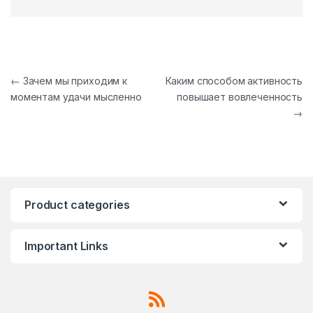
Post navigation
←
Зачем мы приходим к
Каким способом активность
моментам удачи мысленно
повышает вовлеченность
→
Product categories
Important Links