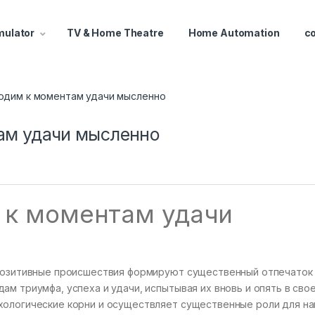
mulator
TV & Home Theatre
Home Automation
c
одим к моментам удачи мысленно
ам удачи мысленно
 к моментам удачи
 позитивные происшествия формируют существенный отпечаток
ам триумфа, успеха и удачи, испытывая их вновь и опять в сво
хологические корни и осуществляет существенные роли для н