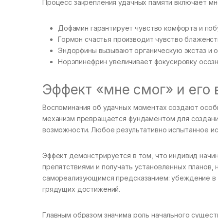
Процесс закрепления удачных памяти включает м
Дофамин гарантирует чувство комфорта и поб
Гормон счастья производит чувство блаженст
Эндорфины вызывают органическую экстаз и 
Норэпинефрин увеличивает фокусировку осозн
Эффект «мне смог» и его
Воспоминания об удачных моментах создают особы
механизм превращается фундаментом для создани
возможности. Любое результативно испытанное ис
Эффект демонстрируется в том, что индивид начина
препятствиями и получать установленных планов, н
самореализующимся предсказанием: убеждение в 
грядущих достижений.
Главным образом значима роль начального сущест