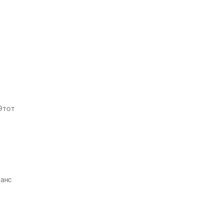
Этот
шанс
т