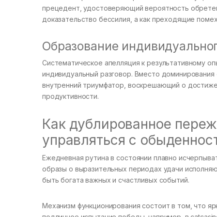
прецедент, удостоверяющий вероятность обретен
доказательство бессилия, а как преходящие поме
Образование индивидуальног
Систематическое апелляция к результативному опы
индивидуальный разговор. Вместо доминирования 
внутренний триумфатор, воскрешающий о достижен
продуктивности.
Как дублированное переж
управляться с обыденнос
Ежедневная рутина в состоянии плавно исчерпыва
образы о выразительных периодах удачи исполняю
быть богата важных и счастливых событий.
Механизм функционирования состоит в том, что яр
подлинное испытание победы, например, в catcasi