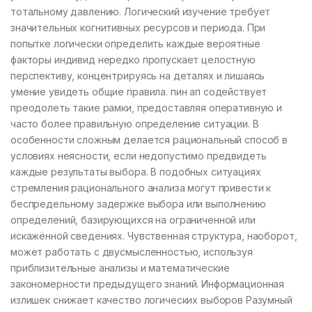
тотальному давлению. Логический изучение требует
значительных когнитивных ресурсов и периода. При
попытке логически определить каждые вероятные
факторы индивид нередко пропускает целостную
перспективу, концентрируясь на деталях и лишаясь
умение увидеть общие правила. пин ап содействует
преодолеть такие рамки, предоставляя оперативную и
часто более правильную определение ситуации. В
особенности сложным делается рациональный способ в
условиях неясности, если недопустимо предвидеть
каждые результаты выбора. В подобных ситуациях
стремления рационального анализа могут привести к
беспредельному задержке выбора или выполнению
определений, базирующихся на ограниченной или
искажённой сведениях. Чувственная структура, наоборот,
может работать с двусмысленностью, используя
приблизительные анализы и математические
закономерности предыдущего знаний. Информационная
излишек снижает качество логических выборов Разумный