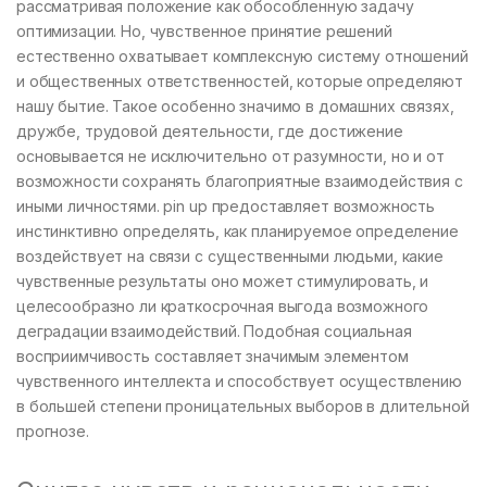
рассматривая положение как обособленную задачу
оптимизации. Но, чувственное принятие решений
естественно охватывает комплексную систему отношений
и общественных ответственностей, которые определяют
нашу бытие. Такое особенно значимо в домашних связях,
дружбе, трудовой деятельности, где достижение
основывается не исключительно от разумности, но и от
возможности сохранять благоприятные взаимодействия с
иными личностями. pin up предоставляет возможность
инстинктивно определять, как планируемое определение
воздействует на связи с существенными людьми, какие
чувственные результаты оно может стимулировать, и
целесообразно ли краткосрочная выгода возможного
деградации взаимодействий. Подобная социальная
восприимчивость составляет значимым элементом
чувственного интеллекта и способствует осуществлению
в большей степени проницательных выборов в длительной
прогнозе.