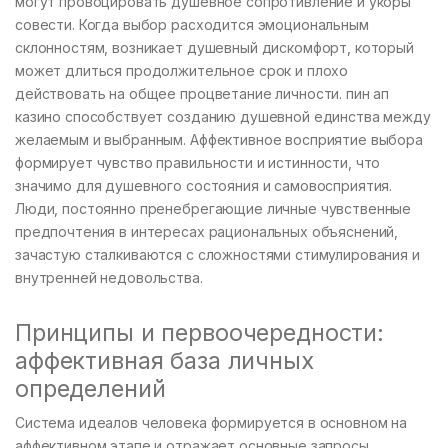
могут провоцировать душевное сопротивление и укоры
совести. Когда выбор расходится эмоциональным
склонностям, возникает душевный дискомфорт, который
может длиться продолжительное срок и плохо
действовать на общее процветание личности. пин ап
казино способствует созданию душевной единства между
желаемым и выбранным. Аффективное восприятие выбора
формирует чувство правильности и истинности, что
значимо для душевного состояния и самовосприятия.
Люди, постоянно пренебрегающие личные чувственные
предпочтения в интересах рациональных объяснений,
зачастую сталкиваются с сложностями стимулирования и
внутренней недовольства.
Принципы и первоочередности:
аффективная база личных
определений
Система идеалов человека формируется в основном на
аффективном этапе и отражает основные запросы