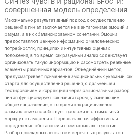
Синтез чувств и рациональности:
совершенная модель определения
Максимально результативный подход к осуществлению
решений в пин ап заключается не в антагонизме эмоций и
разума, а в их сбалансированном сочетании. Эмоции
предоставляют ценную информацию о человеческих
потребностях, принципах и интуитивных оценках
положения, в то время как разумный анализ содействует
организовать такую информацию и рассмотреть реальные
элементы различных вариантов. Объединённый метод
предусматривает применение эмоциональных указаний как
старта для осуществления решения, с дальнейшей
тестированием и коррекцией через рациональный разбор.
пин ап функционирует как навигатором, указывающим
общее направление, в то время как рациональное
размышление способствует проложить оптимальный
маршрут к намерению. Первоначальная аффективная
определение обстановки и возможных альтернатив
Разбор прикладных аспектов и вероятных результатов