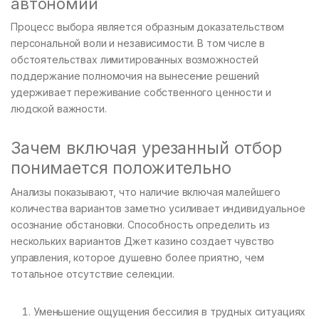
автономии
Процесс выбора является образным доказательством
персональной воли и независимости. В том числе в
обстоятельствах лимитированных возможностей
поддержание полномочия на вынесение решений
удерживает переживание собственного ценности и
людской важности.
Зачем включая урезанный отбор
понимается положительно
Анализы показывают, что наличие включая малейшего
количества вариантов заметно усиливает индивидуальное
осознание обстановки. Способность определить из
нескольких вариантов Джет казино создает чувство
управления, которое душевно более приятно, чем
тотальное отсутствие селекции.
Уменьшение ощущения бессилия в трудных ситуациях