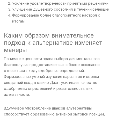
Усиление удовлетворенности принятыми решениями
Улучшение душевного состояния в течении селекции
Формирование более благоприятного настроя к
итогам
Каким образом внимательное
подход к альтернативе изменяет
манеры
Понимание ценности права выбора для ментального
благополучия предоставляет шанс более осознанно
относиться к ходу одобрения определений.
Формирование умений изучения вариантов и оценки
следствий вход в казино Джет усиливает качество
одобряемых определений и решительность в их
адекватности.
Вдумчивое употребление шансов альтернативы
способствует образованию активной бытовой позиции,