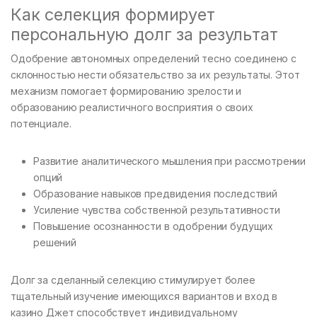
Как селекция формирует
персональную долг за результат
Одобрение автономных определений тесно соединено с
склонностью нести обязательство за их результаты. Этот
механизм помогает формированию зрелости и
образованию реалистичного восприятия о своих
потенциале.
Развитие аналитического мышления при рассмотрении
опций
Образование навыков предвидения последствий
Усиление чувства собственной результативности
Повышение осознанности в одобрении будущих
решений
Долг за сделанный селекцию стимулирует более
тщательный изучение имеющихся вариантов и вход в
казино Джет способствует индивидуальному