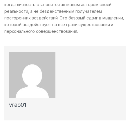
когда личность становится активным автором своей
реальности, а не бездейственным получателем
посторонних воздействий. Это базовый сдвиг в мышлении,
который воздействует на все грани существования и
персонального совершенствования.
vrao01