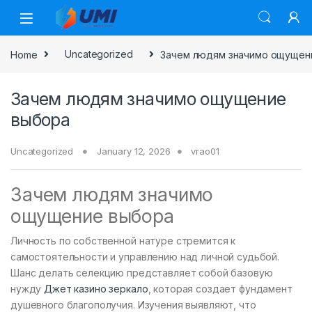
Home
Uncategorized
Зачем людям значимо ощущен
Зачем людям значимо ощущение
выбора
Uncategorized
January 12, 2026
vrao01
Зачем людям значимо
ощущение выбора
Личность по собственной натуре стремится к
самостоятельности и управлению над личной судьбой.
Шанс делать селекцию представляет собой базовую
нужду
Джет казино зеркало
, которая создает фундамент
душевного благополучия. Изучения выявляют, что