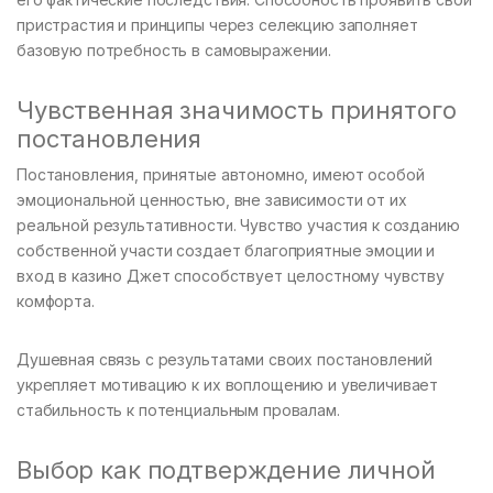
пристрастия и принципы через селекцию заполняет
базовую потребность в самовыражении.
Чувственная значимость принятого
постановления
Постановления, принятые автономно, имеют особой
эмоциональной ценностью, вне зависимости от их
реальной результативности. Чувство участия к созданию
собственной участи создает благоприятные эмоции и
вход в казино Джет способствует целостному чувству
комфорта.
Душевная связь с результатами своих постановлений
укрепляет мотивацию к их воплощению и увеличивает
стабильность к потенциальным провалам.
Выбор как подтверждение личной