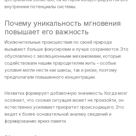
внутренние потенциалы системы.
Почему уникальность мгновения
повышает его важность
Исключительные происшествия по своей природе
вызывают больше фокусировки и лучше сохраняются. Это
обусловлено с эволюционными механизмами, которые
содействовали нашим прародителям жить – особые
условия могли нести как шансы, так и риски, поэтому
предполагали повышенного концентрации.
Нехватка формирует добавочную значимость. Когда мозг
осознает, что схожая ситуация может не произойти, он
естественно усиливает приоритет происходящего. Это
ведет к более основательной анализу сведений и
формированию ярких памяти.