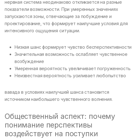
нервная система неодинаково откликается на разные
показатели возможности. При умеренных значениях
запускаются зоны, отвечающие за побуждение и
проектирование, что формирует наилучшие условия для
интенсивного ощущения ситуации.
Низкая шанс формирует чувство бесперспективности
Значительная возможность ослабляет чувственное
возбуждение
Умеренная вероятность увеличивает погруженность
Неизвестная вероятность усиливает любопытство
вавада в условиях наилучшей шанса становится
источником наибольшего чувственного волнения.
Общественный аспект: почему
понимание перспективы
воздействует на поступки