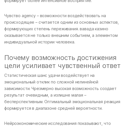
формирует более интенсивное восприятие.
Чувство agency – возможности воздействовать на
происходящее – считается одним из основных аспектов,
формирующих степень переживания. вавада казино
оказывается не только внешним событием, а элементом
индивидуальной истории человека.
Почему возможность достижения
цели усиливает чувственный ответ
Статистическая шанс удачи воздействует на
эмоциональный отклик по сложной нелинейной
зависимости. Чрезмерно высокая возможность создает
результат очевидным, а излишне малая –
бесперспективным. Оптимальный эмоциональная реакция
формируется в диапазоне средней вероятности.
Нейроэкономические исследования показывают, что