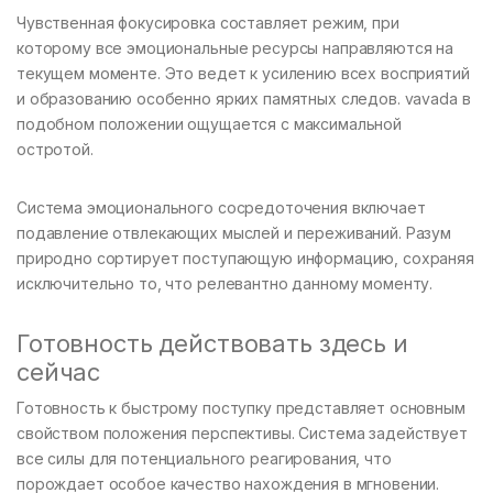
Чувственная фокусировка составляет режим, при
которому все эмоциональные ресурсы направляются на
текущем моменте. Это ведет к усилению всех восприятий
и образованию особенно ярких памятных следов. vavada в
подобном положении ощущается с максимальной
остротой.
Система эмоционального сосредоточения включает
подавление отвлекающих мыслей и переживаний. Разум
природно сортирует поступающую информацию, сохраняя
исключительно то, что релевантно данному моменту.
Готовность действовать здесь и
сейчас
Готовность к быстрому поступку представляет основным
свойством положения перспективы. Система задействует
все силы для потенциального реагирования, что
порождает особое качество нахождения в мгновении.