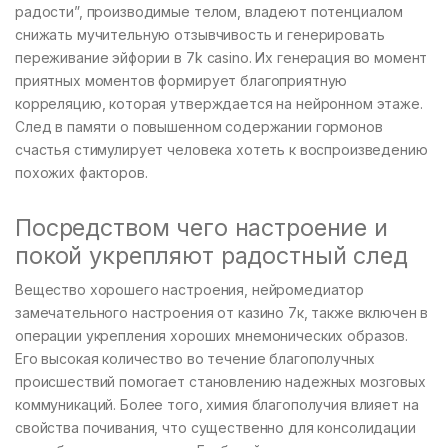
радости”, производимые телом, владеют потенциалом
снижать мучительную отзывчивость и генерировать
переживание эйфории в 7k casino. Их генерация во момент
приятных моментов формирует благоприятную
корреляцию, которая утверждается на нейронном этаже.
След в памяти о повышенном содержании гормонов
счастья стимулирует человека хотеть к воспроизведению
похожих факторов.
Посредством чего настроение и
покой укрепляют радостный след
Вещество хорошего настроения, нейромедиатор
замечательного настроения от казино 7к, также включен в
операции укрепления хороших мнемонических образов.
Его высокая количество во течение благополучных
происшествий помогает становлению надежных мозговых
коммуникаций. Более того, химия благополучия влияет на
свойства почивания, что существенно для консолидации