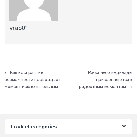
vrao01
Post navigation
←
Как восприятие
Из-за чего индивиды
возможности превращает
прикрепляются к
момент исключительным
радостным моментам
→
Product categories