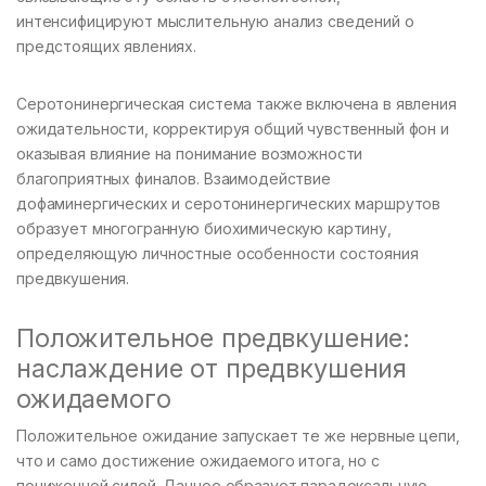
интенсифицируют мыслительную анализ сведений о
предстоящих явлениях.
Серотонинергическая система также включена в явления
ожидательности, корректируя общий чувственный фон и
оказывая влияние на понимание возможности
благоприятных финалов. Взаимодействие
дофаминергических и серотонинергических маршрутов
образует многогранную биохимическую картину,
определяющую личностные особенности состояния
предвкушения.
Положительное предвкушение:
наслаждение от предвкушения
ожидаемого
Положительное ожидание запускает те же нервные цепи,
что и само достижение ожидаемого итога, но с
пониженной силой. Данное образует парадоксальную