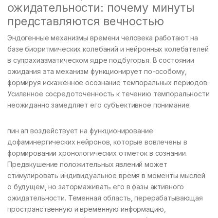
ожидательности: почему минуты
представляются вечностью
Эндогенные механизмы времени человека работают на
базе биоритмических колебаний и нейронных колебателей
в супрахиазматическом ядре подбугорья. В состоянии
ожидания эта механизм функционирует по-особому,
формируя искажённое осознание темпоральных периодов.
Усиленное сосредоточенность к течению темпоральности
неожиданно замедляет его субъективное понимание.
пин ап воздействует на функционирование
дофаминергических нейронов, которые вовлечены в
формировании хронологических отметок в сознании.
Предвкушение положительных явлений может
стимулировать индивидуальное время в моменты мыслей
о будущем, но затормаживать его в фазы активного
ожидательности. Теменная область, перерабатывающая
пространственную и временную информацию,