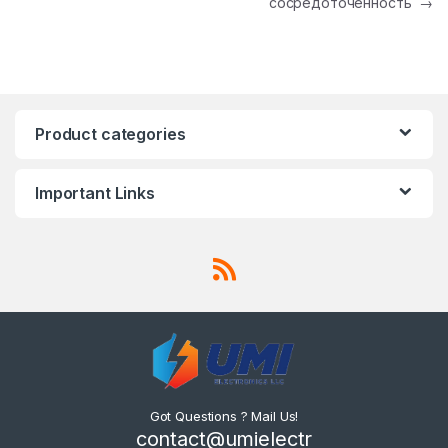
сосредоточенность
→
Product categories
Important Links
Got Questions ? Mail Us!
contact@umielectr