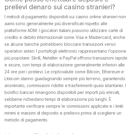
prelievi denaro sui casino stranieri?
I metodi di pagamento disponibili sui casino online stranieri non
aams sono generalmente più diversificati rispetto alle
piattaforme ADM. I giocatori italiani possono utilizzare carte di
credito e debito internazionali come Visa e Mastercard, anche
se alcune banche potrebbero bloccare transazioni verso
operatori esteri. I portafogli elettronici rappresentano l’opzione
più popolare: Skrill, Neteller e PayPal offrono transazioni rapide
e sicure, con tempi di elaborazione generalmente inferiori alle
24 ore per i prelievi. Le criptovalute come Bitcoin, Ethereum e
Litecoin stanno guadagnando sempre più terreno, garantendo
anonimato, commissioni ridotte e trasferimenti quasi istantanei. I
bonifici bancari rimangono disponibili per importi più elevati,
sebbene richiedano tempi di elaborazione più lunghi. È
importante verificare sempre le commissioni applicate e i limiti
minimi e massimi di deposito e prelievo prima di scegliere un
metodo di pagamento.