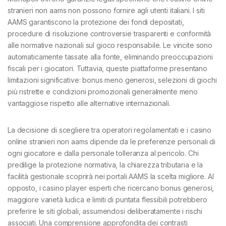
stranieri non aams non possono fornire agli utenti italiani. I siti
AAMS garantiscono la protezione dei fondi depositati,
procedure di risoluzione controversie trasparenti e conformità
alle normative nazionali sul gioco responsabile. Le vincite sono
automaticamente tassate alla fonte, eliminando preoccupazioni
fiscali per i giocatori. Tuttavia, queste piattaforme presentano
limitazioni significative: bonus meno generosi, selezioni di giochi
più ristrette e condizioni promozionali generalmente meno
vantaggiose rispetto alle alternative internazionali.
La decisione di scegliere tra operatori regolamentati e i casino
online stranieri non aams dipende da le preferenze personali di
ogni giocatore e dalla personale tolleranza al pericolo. Chi
predilige la protezione normativa, la chiarezza tributaria e la
facilità gestionale scoprirà nei portali AAMS la scelta migliore. Al
opposto, i casino player esperti che ricercano bonus generosi,
maggiore varietà ludica e limiti di puntata flessibili potrebbero
preferire le siti globali, assumendosi deliberatamente i rischi
associati. Una comprensione approfondita dei contrasti