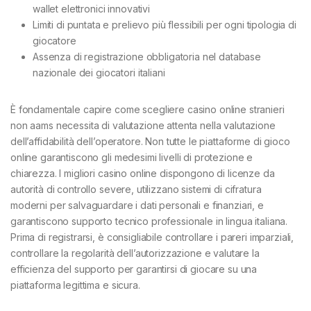
wallet elettronici innovativi
Limiti di puntata e prelievo più flessibili per ogni tipologia di
giocatore
Assenza di registrazione obbligatoria nel database
nazionale dei giocatori italiani
È fondamentale capire come scegliere casino online stranieri
non aams necessita di valutazione attenta nella valutazione
dell’affidabilità dell’operatore. Non tutte le piattaforme di gioco
online garantiscono gli medesimi livelli di protezione e
chiarezza. I migliori casino online dispongono di licenze da
autorità di controllo severe, utilizzano sistemi di cifratura
moderni per salvaguardare i dati personali e finanziari, e
garantiscono supporto tecnico professionale in lingua italiana.
Prima di registrarsi, è consigliabile controllare i pareri imparziali,
controllare la regolarità dell’autorizzazione e valutare la
efficienza del supporto per garantirsi di giocare su una
piattaforma legittima e sicura.