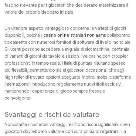
fascino rilevante per i giocatori che desiderano massimizzare il
valore del proprio deposito iniziale.
Un ulteriore aspetto vantaggioso concerne la varietà di giochi
disponibili, poiché i
casino online stranieri non aams
collaborano
tipicamente con numerosi fornitori di software di livello mondiale.
Gli utenti possono accedere a migliaia di slot machine, centinaia
di varianti di giochi da tavolo e sezioni live casino con croupier
professionisti in tempo reale. I limiti di puntata risultano spesso
più flessibili, permettendo sia ai giocatori occasionali che agli
high roller di trovare opzioni adeguate. Inoltre, molte piattaforme
internazionali introducono regolarmente nuovi titoli esclusivi,
mantenendo l’esperienza di gioco sempre fresca e
coinvolgente.
Svantaggi e rischi da valutare
Nonostante i numerosi vantaggi, esistono rischi significativi che i
giocatori dovrebbero valutare con cura prima di registrarsi. La