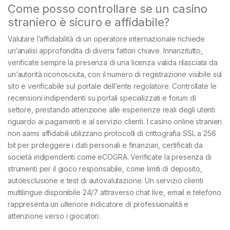
Come posso controllare se un casino
straniero è sicuro e affidabile?
Valutare l’affidabilità di un operatore internazionale richiede
un’analisi approfondita di diversi fattori chiave. Innanzitutto,
verificate sempre la presenza di una licenza valida rilasciata da
un’autorità riconosciuta, con il numero di registrazione visibile sul
sito e verificabile sul portale dell’ente regolatore. Controllate le
recensioni indipendenti su portali specializzati e forum di
settore, prestando attenzione alle esperienze reali degli utenti
riguardo ai pagamenti e al servizio clienti. I casino online stranieri
non aams affidabili utilizzano protocolli di crittografia SSL a 256
bit per proteggere i dati personali e finanziari, certificati da
società indipendenti come eCOGRA. Verificate la presenza di
strumenti per il gioco responsabile, come limiti di deposito,
autoesclusione e test di autovalutazione. Un servizio clienti
multilingue disponibile 24/7 attraverso chat live, email e telefono
rappresenta un ulteriore indicatore di professionalità e
attenzione verso i giocatori.