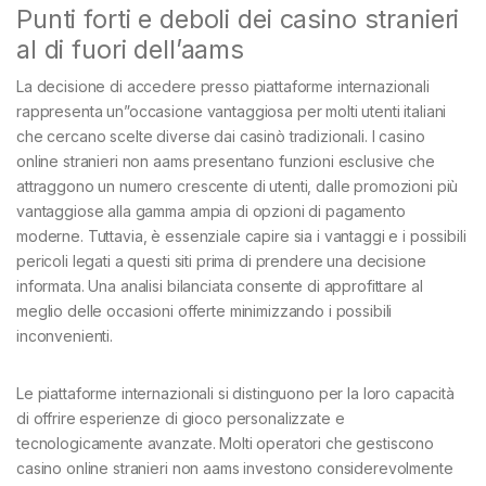
Punti forti e deboli dei casino stranieri
al di fuori dell’aams
La decisione di accedere presso piattaforme internazionali
rappresenta un”occasione vantaggiosa per molti utenti italiani
che cercano scelte diverse dai casinò tradizionali. I casino
online stranieri non aams presentano funzioni esclusive che
attraggono un numero crescente di utenti, dalle promozioni più
vantaggiose alla gamma ampia di opzioni di pagamento
moderne. Tuttavia, è essenziale capire sia i vantaggi e i possibili
pericoli legati a questi siti prima di prendere una decisione
informata. Una analisi bilanciata consente di approfittare al
meglio delle occasioni offerte minimizzando i possibili
inconvenienti.
Le piattaforme internazionali si distinguono per la loro capacità
di offrire esperienze di gioco personalizzate e
tecnologicamente avanzate. Molti operatori che gestiscono
casino online stranieri non aams investono considerevolmente