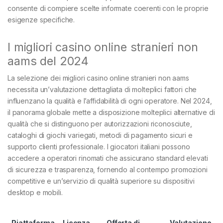
consente di compiere scelte informate coerenti con le proprie
esigenze specifiche.
I migliori casino online stranieri non
aams del 2024
La selezione dei migliori casino online stranieri non aams
necessita un’valutazione dettagliata di molteplici fattori che
influenzano la qualità e l’affidabilità di ogni operatore. Nel 2024,
il panorama globale mette a disposizione molteplici alternative di
qualità che si distinguono per autorizzazioni riconosciute,
cataloghi di giochi variegati, metodi di pagamento sicuri e
supporto clienti professionale. I giocatori italiani possono
accedere a operatori rinomati che assicurano standard elevati
di sicurezza e trasparenza, fornendo al contempo promozioni
competitive e un’servizio di qualità superiore su dispositivi
desktop e mobili.
Piattaforma
Licenza
Offerta di
Valutazione