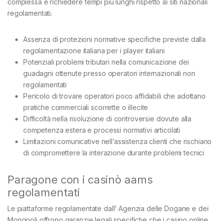
complessa e richiedere tempi più lunghi rispetto ai siti nazionali
regolamentati.
Assenza di protezioni normative specifiche previste dalla
regolamentazione italiana per i player italiani
Potenziali problemi tributari nella comunicazione dei
guadagni ottenute presso operatori internazionali non
regolamentati
Pericolo di trovare operatori poco affidabili che adottano
pratiche commerciali scorrette o illecite
Difficoltà nella risoluzione di controversie dovute alla
competenza estera e processi normativi articolati
Limitazioni comunicative nell’assistenza clienti che rischiano
di compromettere la interazione durante problemi tecnici
Paragone con i casinò aams
regolamentati
Le piattaforme regolamentate dall’ Agenzia delle Dogane e dei
Monopoli offrono garanzie legali specifiche che i casino online