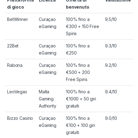
di gioco
benvenuto
BetWinner
Curaçao
100% fino a
9.5/10
eGaming
€300 + 150 Free
Spins
22Bet
Curaçao
100% fino a
9.3/10
eGaming
€250
Rabona
Curaçao
100% fino a
9.2/10
eGaming
€500 + 200
Free Spins
LeoVegas
Malta
100% fino a
9.4/10
Gaming
€1000 + 50 giri
Authority
gratuiti
Bizzo Casino
Curaçao
100% fino a
9.0/10
eGaming
€100 + 100 giri
gratuiti