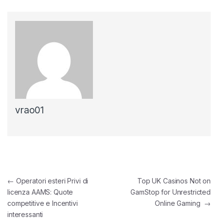
vrao01
Post navigation
←
Operatori esteri Privi di
Top UK Casinos Not on
licenza AAMS: Quote
GamStop for Unrestricted
competitive e Incentivi
Online Gaming
→
interessanti