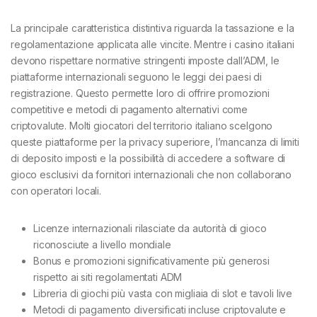
La principale caratteristica distintiva riguarda la tassazione e la
regolamentazione applicata alle vincite. Mentre i casino italiani
devono rispettare normative stringenti imposte dall’ADM, le
piattaforme internazionali seguono le leggi dei paesi di
registrazione. Questo permette loro di offrire promozioni
competitive e metodi di pagamento alternativi come
criptovalute. Molti giocatori del territorio italiano scelgono
queste piattaforme per la privacy superiore, l’mancanza di limiti
di deposito imposti e la possibilità di accedere a software di
gioco esclusivi da fornitori internazionali che non collaborano
con operatori locali.
Licenze internazionali rilasciate da autorità di gioco
riconosciute a livello mondiale
Bonus e promozioni significativamente più generosi
rispetto ai siti regolamentati ADM
Libreria di giochi più vasta con migliaia di slot e tavoli live
Metodi di pagamento diversificati incluse criptovalute e