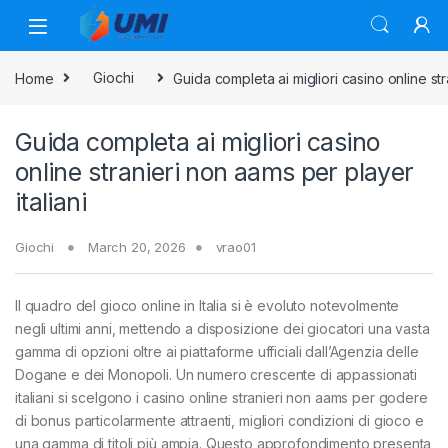
Home
Giochi
Guida completa ai migliori casino online str
Guida completa ai migliori casino
online stranieri non aams per player
italiani
Giochi
March 20, 2026
vrao01
Il quadro del gioco online in Italia si è evoluto notevolmente
negli ultimi anni, mettendo a disposizione dei giocatori una vasta
gamma di opzioni oltre ai piattaforme ufficiali dall’Agenzia delle
Dogane e dei Monopoli. Un numero crescente di appassionati
italiani si scelgono i casino online stranieri non aams per godere
di bonus particolarmente attraenti, migliori condizioni di gioco e
una gamma di titoli più ampia. Questo approfondimento presenta