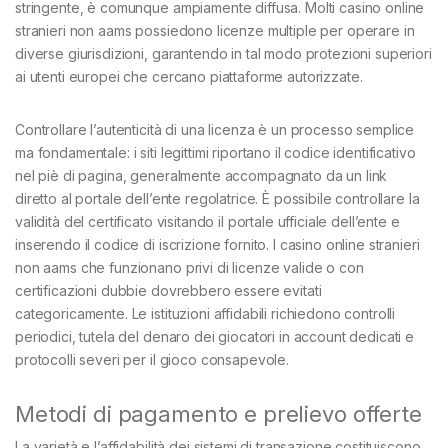
stringente, è comunque ampiamente diffusa. Molti casino online
stranieri non aams possiedono licenze multiple per operare in
diverse giurisdizioni, garantendo in tal modo protezioni superiori
ai utenti europei che cercano piattaforme autorizzate.
Controllare l’autenticità di una licenza è un processo semplice
ma fondamentale: i siti legittimi riportano il codice identificativo
nel piè di pagina, generalmente accompagnato da un link
diretto al portale dell’ente regolatrice. È possibile controllare la
validità del certificato visitando il portale ufficiale dell’ente e
inserendo il codice di iscrizione fornito. I casino online stranieri
non aams che funzionano privi di licenze valide o con
certificazioni dubbie dovrebbero essere evitati
categoricamente. Le istituzioni affidabili richiedono controlli
periodici, tutela del denaro dei giocatori in account dedicati e
protocolli severi per il gioco consapevole.
Metodi di pagamento e prelievo offerte
La varietà e l’affidabilità dei sistemi di transazione costituiscono